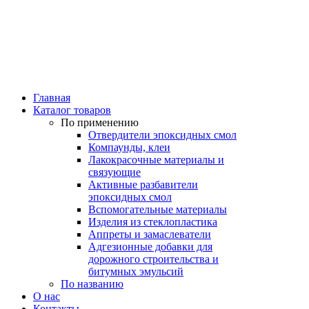
Главная
Каталог товаров
По применению
Отвердители эпоксидных смол
Компаунды, клеи
Лакокрасочные материалы и
связующие
Активные разбавители
эпоксидных смол
Вспомогательные материалы
Изделия из стеклопластика
Аппреты и замаслеватели
Адгезионные добавки для
дорожного строительства и
битумных эмульсий
По названию
О нас
Контакты