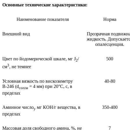
Основные технические характеристики:
Наименование показателя
Норма
Внешний вид
Прозрачная подвижн
жидкость. Допускает
опалесценция.
Цвет по йодомерической шкале, мг J
/
500
2
3
см
, не темнее
Условная вязкость по вискозиметру
40-80
В-246 (d
= 4 мм) при 20°С, с, в
сопла
пределах
Аминное число
мг КОН/г вещества, в
350-400
у
пределах
Массовая доля свободного амина, %, не
7