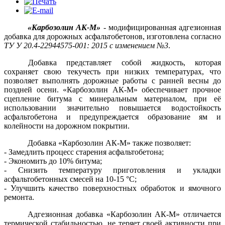
«
Карбозолин АК-М
»
- модифицированная адгезионная
добавка для дорожных асфальтобетонов, изготовлена согласно
ТУ У 20.4-22944575-001: 2015 с изменением №3
.
Добавка представляет собой жидкость, которая
сохраняет свою текучесть при низких температурах, что
позволяет выполнять дорожные работы с ранней весны до
поздней осени. «Карбозолин АК-М» обеспечивает прочное
сцепление битума с минеральным материалом, при её
использовании значительно повышается водостойкость
асфальтобетона и предупреждается образование ям и
колейности на дорожном покрытии.
Добавка «Карбозолин АК-М» также позволяет:
- Замедлить процесс старения асфальтобетона;
- Экономить до 10% битума;
- Снизить температуру приготовления и укладки
асфальтобетонных смесей на 10-
15 °C
;
- Улучшить качество поверхностных обработок и ямочного
ремонта.
Адгезионная добавка «Карбозолин АК-М» отличается
термической стабильностью, не теряет своей активности при